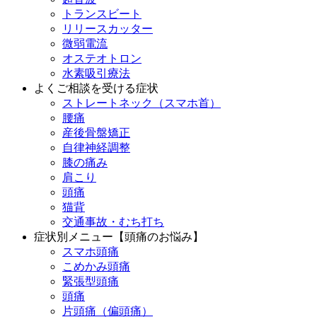
トランスビート
リリースカッター
微弱電流
オステオトロン
水素吸引療法
よくご相談を受ける症状
ストレートネック（スマホ首）
腰痛
産後骨盤矯正
自律神経調整
膝の痛み
肩こり
頭痛
猫背
交通事故・むち打ち
症状別メニュー【頭痛のお悩み】
スマホ頭痛
こめかみ頭痛
緊張型頭痛
頭痛
片頭痛（偏頭痛）