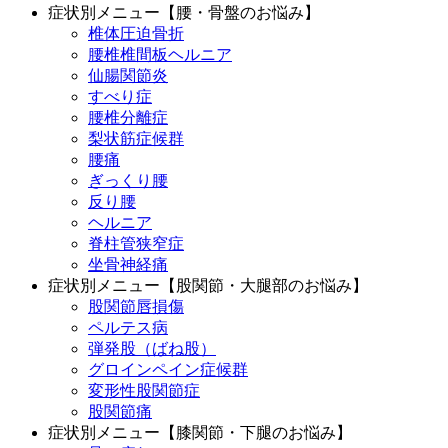
症状別メニュー【腰・骨盤のお悩み】
椎体圧迫骨折
腰椎椎間板ヘルニア
仙腸関節炎
すべり症
腰椎分離症
梨状筋症候群
腰痛
ぎっくり腰
反り腰
ヘルニア
脊柱管狭窄症
坐骨神経痛
症状別メニュー【股関節・大腿部のお悩み】
股関節唇損傷
ペルテス病
弾発股（ばね股）
グロインペイン症候群
変形性股関節症
股関節痛
症状別メニュー【膝関節・下腿のお悩み】