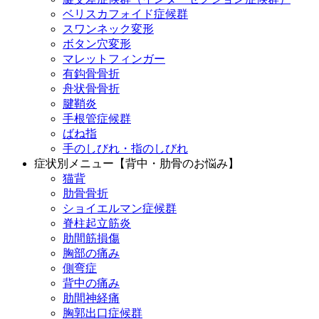
ベリスカフォイド症候群
スワンネック変形
ボタン穴変形
マレットフィンガー
有鈎骨骨折
舟状骨骨折
腱鞘炎
手根管症候群
ばね指
手のしびれ・指のしびれ
症状別メニュー【背中・肋骨のお悩み】
猫背
肋骨骨折
ショイエルマン症候群
脊柱起立筋炎
肋間筋損傷
胸部の痛み
側弯症
背中の痛み
肋間神経痛
胸郭出口症候群