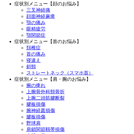
症状別メニュー【顔のお悩み】
三叉神経痛
顔面神経麻痺
顎の痛み
眼精疲労
顎関節症
症状別メニュー【首のお悩み】
頚椎症
首の痛み
寝違え
斜頸
ストレートネック（スマホ首）
症状別メニュー【肩・腕のお悩み】
腕の痺れ
上腕骨外科頸骨折
上腕二頭筋腱断裂
腱板損傷
腕神経叢損傷
腱板損傷
野球肩
肩鎖関節靱帯損傷