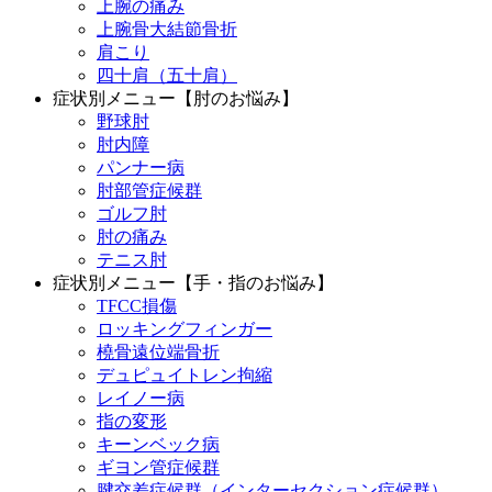
上腕の痛み
上腕骨大結節骨折
肩こり
四十肩（五十肩）
症状別メニュー【肘のお悩み】
野球肘
肘内障
パンナー病
肘部管症候群
ゴルフ肘
肘の痛み
テニス肘
症状別メニュー【手・指のお悩み】
TFCC損傷
ロッキングフィンガー
橈骨遠位端骨折
デュピュイトレン拘縮
レイノー病
指の変形
キーンベック病
ギヨン管症候群
腱交差症候群（インターセクション症候群）