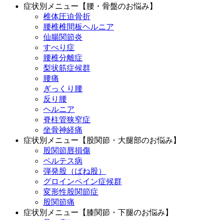
症状別メニュー【腰・骨盤のお悩み】
椎体圧迫骨折
腰椎椎間板ヘルニア
仙腸関節炎
すべり症
腰椎分離症
梨状筋症候群
腰痛
ぎっくり腰
反り腰
ヘルニア
脊柱管狭窄症
坐骨神経痛
症状別メニュー【股関節・大腿部のお悩み】
股関節唇損傷
ペルテス病
弾発股（ばね股）
グロインペイン症候群
変形性股関節症
股関節痛
症状別メニュー【膝関節・下腿のお悩み】