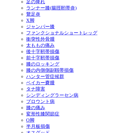
足の痺れ
ランナー膝(腸脛靭帯炎)
鵞足炎
X脚
ジャンパー膝
ファンクショナルショートレッグ
衝突性外骨腫
太ももの痛み
後十字靭帯損傷
前十字靭帯損傷
膝のロッキング
膝の内側側副靱帯損傷
ハンター管症候群
ベイカー嚢腫
タナ障害
シンディングラーセン病
ブロウント病
膝の痛み
変形性膝関節症
O脚
半月板損傷
オスグッド