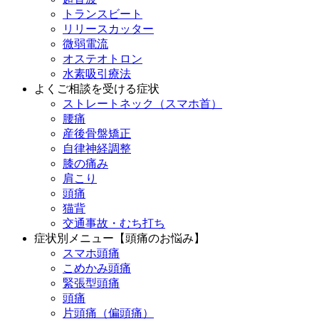
トランスビート
リリースカッター
微弱電流
オステオトロン
水素吸引療法
よくご相談を受ける症状
ストレートネック（スマホ首）
腰痛
産後骨盤矯正
自律神経調整
膝の痛み
肩こり
頭痛
猫背
交通事故・むち打ち
症状別メニュー【頭痛のお悩み】
スマホ頭痛
こめかみ頭痛
緊張型頭痛
頭痛
片頭痛（偏頭痛）