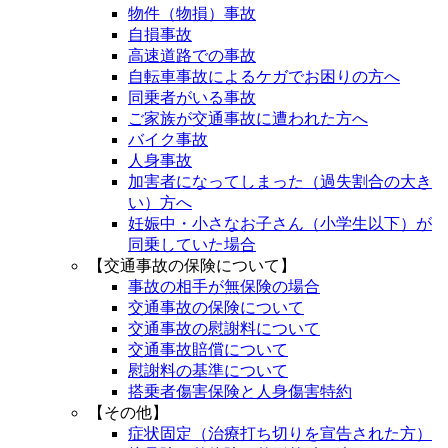
物件（物損）事故
自損事故
高速道路での事故
自転車事故によるケガでお困りの方へ
同乗者がいる事故
ご家族が交通事故に遭われた方へ
バイク事故
人身事故
加害者になってしまった（過失割合の大き
い）方へ
妊娠中・小さなお子さん（小学生以下）が
同乗していた場合
【交通事故の保険について】
事故の相手が無保険の場合
交通事故の保険について
交通事故の慰謝料について
交通事故賠償について
慰謝料の基準について
搭乗者傷害保険と人身傷害特約
【その他】
症状固定（治療打ち切りを宣告された方）