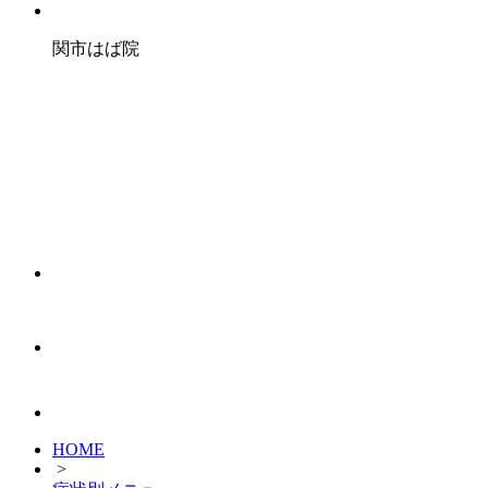
関市はば院
HOME
>