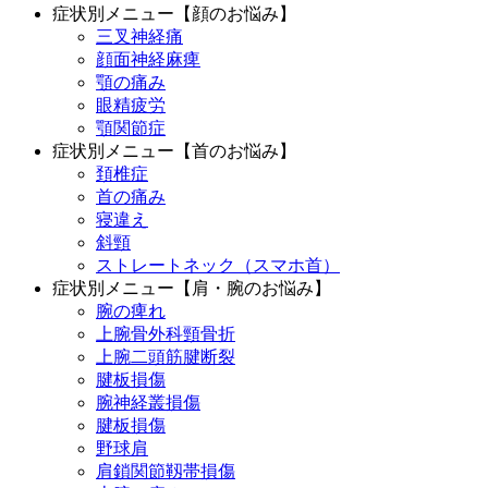
症状別メニュー【顔のお悩み】
三叉神経痛
顔面神経麻痺
顎の痛み
眼精疲労
顎関節症
症状別メニュー【首のお悩み】
頚椎症
首の痛み
寝違え
斜頸
ストレートネック（スマホ首）
症状別メニュー【肩・腕のお悩み】
腕の痺れ
上腕骨外科頸骨折
上腕二頭筋腱断裂
腱板損傷
腕神経叢損傷
腱板損傷
野球肩
肩鎖関節靱帯損傷