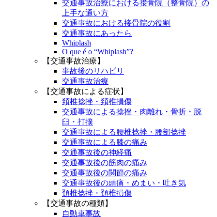
交通事故治療における接骨院（整骨院）の
上手な通い方
交通事故における接骨院の役割
交通事故にあったら
Whiplash
O que é o “Whiplash”?
【交通事故治療】
事故後のリハビリ
交通事故治療
【交通事故による症状】
頚椎捻挫・頚椎損傷
交通事故による捻挫・肉離れ・骨折・脱
臼・打撲
交通事故による腰椎捻挫・腰部捻挫
交通事故による膝の痛み
交通事故後の神経痛
交通事故後の筋肉の痛み
交通事故後の関節の痛み
交通事故後の頭痛・めまい・吐き気
頚椎捻挫・頚椎損傷
【交通事故の種類】
自動車事故