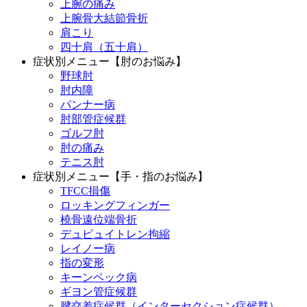
上腕の痛み
上腕骨大結節骨折
肩こり
四十肩（五十肩）
症状別メニュー【肘のお悩み】
野球肘
肘内障
パンナー病
肘部管症候群
ゴルフ肘
肘の痛み
テニス肘
症状別メニュー【手・指のお悩み】
TFCC損傷
ロッキングフィンガー
橈骨遠位端骨折
デュピュイトレン拘縮
レイノー病
指の変形
キーンベック病
ギヨン管症候群
腱交差症候群（インターセクション症候群）