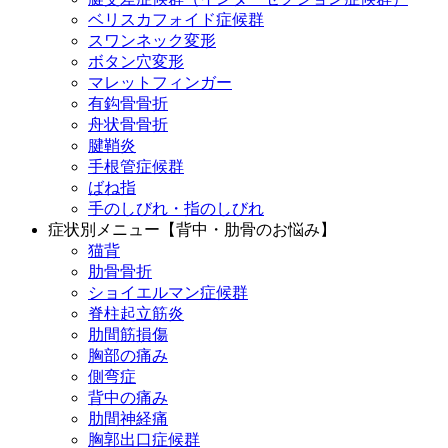
ベリスカフォイド症候群
スワンネック変形
ボタン穴変形
マレットフィンガー
有鈎骨骨折
舟状骨骨折
腱鞘炎
手根管症候群
ばね指
手のしびれ・指のしびれ
症状別メニュー【背中・肋骨のお悩み】
猫背
肋骨骨折
ショイエルマン症候群
脊柱起立筋炎
肋間筋損傷
胸部の痛み
側弯症
背中の痛み
肋間神経痛
胸郭出口症候群