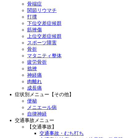
骨端症
関節リウマチ
打撲
下位交差症候群
筋挫傷
上位交差症候群
スポーツ障害
骨折
マタニティ整体
疲労骨折
捻挫
神経痛
肉離れ
成長痛
症状別メニュー【その他】
便秘
メニエール病
自律神経
交通事故メニュー
【交通事故】
交通事故・むち打ち