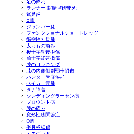
足の痺れ
ランナー膝(腸脛靭帯炎)
鵞足炎
X脚
ジャンパー膝
ファンクショナルショートレッグ
衝突性外骨腫
太ももの痛み
後十字靭帯損傷
前十字靭帯損傷
膝のロッキング
膝の内側側副靱帯損傷
ハンター管症候群
ベイカー嚢腫
タナ障害
シンディングラーセン病
ブロウント病
膝の痛み
変形性膝関節症
O脚
半月板損傷
オスグッド