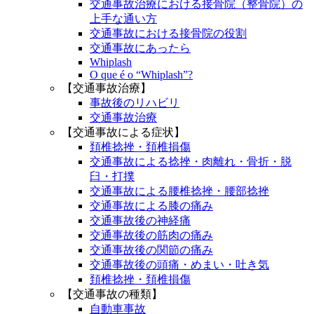
交通事故治療における接骨院（整骨院）の
上手な通い方
交通事故における接骨院の役割
交通事故にあったら
Whiplash
O que é o “Whiplash”?
【交通事故治療】
事故後のリハビリ
交通事故治療
【交通事故による症状】
頚椎捻挫・頚椎損傷
交通事故による捻挫・肉離れ・骨折・脱
臼・打撲
交通事故による腰椎捻挫・腰部捻挫
交通事故による膝の痛み
交通事故後の神経痛
交通事故後の筋肉の痛み
交通事故後の関節の痛み
交通事故後の頭痛・めまい・吐き気
頚椎捻挫・頚椎損傷
【交通事故の種類】
自動車事故