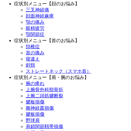
症状別メニュー【顔のお悩み】
三叉神経痛
顔面神経麻痺
顎の痛み
眼精疲労
顎関節症
症状別メニュー【首のお悩み】
頚椎症
首の痛み
寝違え
斜頸
ストレートネック（スマホ首）
症状別メニュー【肩・腕のお悩み】
腕の痺れ
上腕骨外科頸骨折
上腕二頭筋腱断裂
腱板損傷
腕神経叢損傷
腱板損傷
野球肩
肩鎖関節靱帯損傷