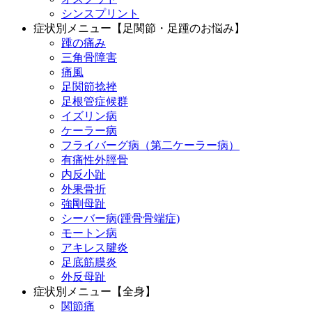
シンスプリント
症状別メニュー【足関節・足踵のお悩み】
踵の痛み
三角骨障害
痛風
足関節捻挫
足根管症候群
イズリン病
ケーラー病
フライバーグ病（第二ケーラー病）
有痛性外脛骨
内反小趾
外果骨折
強剛母趾
シーバー病(踵骨骨端症)
モートン病
アキレス腱炎
足底筋膜炎
外反母趾
症状別メニュー【全身】
関節痛