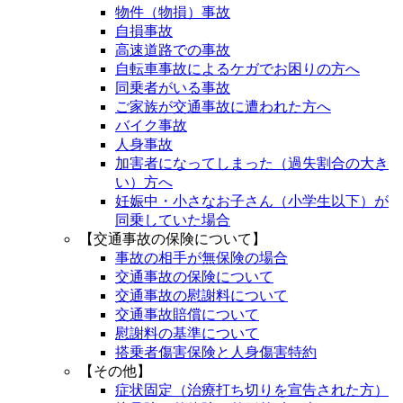
物件（物損）事故
自損事故
高速道路での事故
自転車事故によるケガでお困りの方へ
同乗者がいる事故
ご家族が交通事故に遭われた方へ
バイク事故
人身事故
加害者になってしまった（過失割合の大き
い）方へ
妊娠中・小さなお子さん（小学生以下）が
同乗していた場合
【交通事故の保険について】
事故の相手が無保険の場合
交通事故の保険について
交通事故の慰謝料について
交通事故賠償について
慰謝料の基準について
搭乗者傷害保険と人身傷害特約
【その他】
症状固定（治療打ち切りを宣告された方）