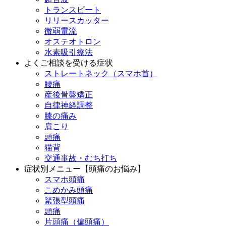
トランスビート
リリースカッター
微弱電流
オステオトロン
水素吸引療法
よくご相談を受ける症状
ストレートネック（スマホ首）
腰痛
産後骨盤矯正
自律神経調整
膝の痛み
肩こり
頭痛
猫背
交通事故・むち打ち
症状別メニュー【頭痛のお悩み】
スマホ頭痛
こめかみ頭痛
緊張型頭痛
頭痛
片頭痛（偏頭痛）