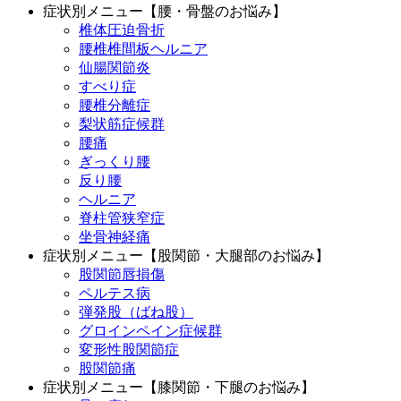
症状別メニュー【腰・骨盤のお悩み】
椎体圧迫骨折
腰椎椎間板ヘルニア
仙腸関節炎
すべり症
腰椎分離症
梨状筋症候群
腰痛
ぎっくり腰
反り腰
ヘルニア
脊柱管狭窄症
坐骨神経痛
症状別メニュー【股関節・大腿部のお悩み】
股関節唇損傷
ペルテス病
弾発股（ばね股）
グロインペイン症候群
変形性股関節症
股関節痛
症状別メニュー【膝関節・下腿のお悩み】