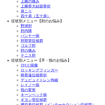
上腕の痛み
上腕骨大結節骨折
肩こり
四十肩（五十肩）
症状別メニュー【肘のお悩み】
野球肘
肘内障
パンナー病
肘部管症候群
ゴルフ肘
肘の痛み
テニス肘
症状別メニュー【手・指のお悩み】
TFCC損傷
ロッキングフィンガー
橈骨遠位端骨折
デュピュイトレン拘縮
レイノー病
指の変形
キーンベック病
ギヨン管症候群
腱交差症候群（インターセクション症候群）