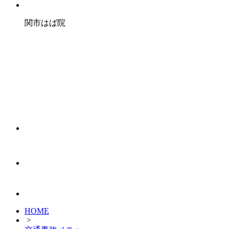
関市はば院
HOME
>