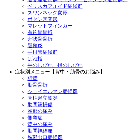
ベリスカフォイド症候群
スワンネック変形
ボタン穴変形
マレットフィンガー
有鈎骨骨折
舟状骨骨折
腱鞘炎
手根管症候群
ばね指
手のしびれ・指のしびれ
症状別メニュー【背中・肋骨のお悩み】
猫背
肋骨骨折
ショイエルマン症候群
脊柱起立筋炎
肋間筋損傷
胸部の痛み
側弯症
背中の痛み
肋間神経痛
胸郭出口症候群