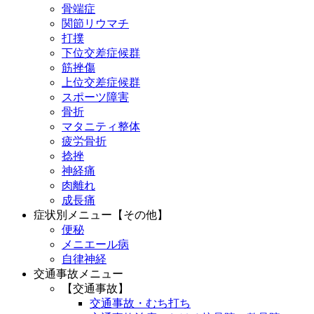
骨端症
関節リウマチ
打撲
下位交差症候群
筋挫傷
上位交差症候群
スポーツ障害
骨折
マタニティ整体
疲労骨折
捻挫
神経痛
肉離れ
成長痛
症状別メニュー【その他】
便秘
メニエール病
自律神経
交通事故メニュー
【交通事故】
交通事故・むち打ち