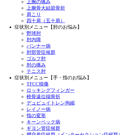
上腕の痛み
上腕骨大結節骨折
肩こり
四十肩（五十肩）
症状別メニュー【肘のお悩み】
野球肘
肘内障
パンナー病
肘部管症候群
ゴルフ肘
肘の痛み
テニス肘
症状別メニュー【手・指のお悩み】
TFCC損傷
ロッキングフィンガー
橈骨遠位端骨折
デュピュイトレン拘縮
レイノー病
指の変形
キーンベック病
ギヨン管症候群
腱交差症候群（インターセクション症候群）