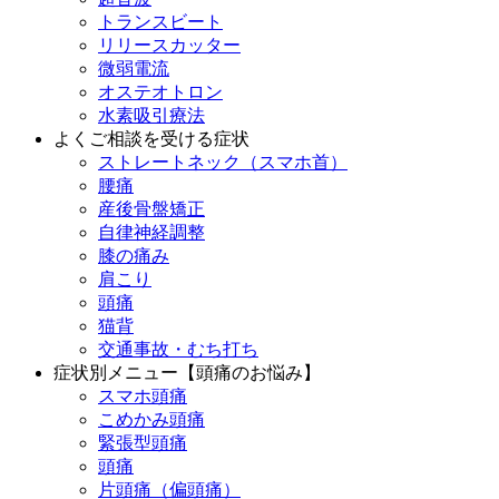
トランスビート
リリースカッター
微弱電流
オステオトロン
水素吸引療法
よくご相談を受ける症状
ストレートネック（スマホ首）
腰痛
産後骨盤矯正
自律神経調整
膝の痛み
肩こり
頭痛
猫背
交通事故・むち打ち
症状別メニュー【頭痛のお悩み】
スマホ頭痛
こめかみ頭痛
緊張型頭痛
頭痛
片頭痛（偏頭痛）