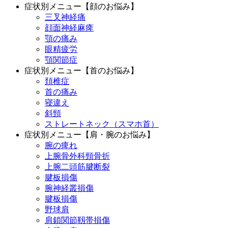
症状別メニュー【顔のお悩み】
三叉神経痛
顔面神経麻痺
顎の痛み
眼精疲労
顎関節症
症状別メニュー【首のお悩み】
頚椎症
首の痛み
寝違え
斜頸
ストレートネック（スマホ首）
症状別メニュー【肩・腕のお悩み】
腕の痺れ
上腕骨外科頸骨折
上腕二頭筋腱断裂
腱板損傷
腕神経叢損傷
腱板損傷
野球肩
肩鎖関節靱帯損傷