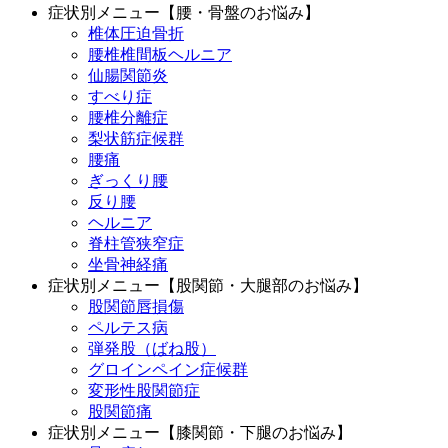
症状別メニュー【腰・骨盤のお悩み】
椎体圧迫骨折
腰椎椎間板ヘルニア
仙腸関節炎
すべり症
腰椎分離症
梨状筋症候群
腰痛
ぎっくり腰
反り腰
ヘルニア
脊柱管狭窄症
坐骨神経痛
症状別メニュー【股関節・大腿部のお悩み】
股関節唇損傷
ペルテス病
弾発股（ばね股）
グロインペイン症候群
変形性股関節症
股関節痛
症状別メニュー【膝関節・下腿のお悩み】