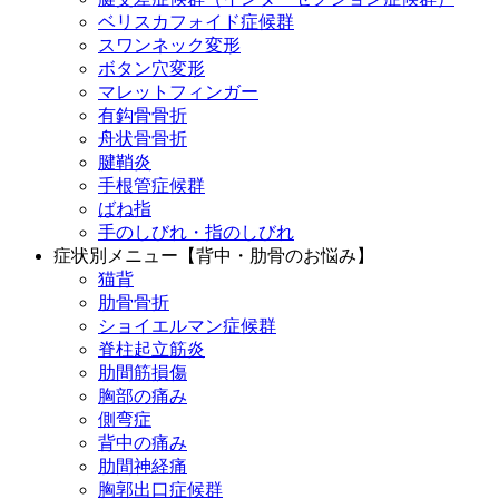
ベリスカフォイド症候群
スワンネック変形
ボタン穴変形
マレットフィンガー
有鈎骨骨折
舟状骨骨折
腱鞘炎
手根管症候群
ばね指
手のしびれ・指のしびれ
症状別メニュー【背中・肋骨のお悩み】
猫背
肋骨骨折
ショイエルマン症候群
脊柱起立筋炎
肋間筋損傷
胸部の痛み
側弯症
背中の痛み
肋間神経痛
胸郭出口症候群