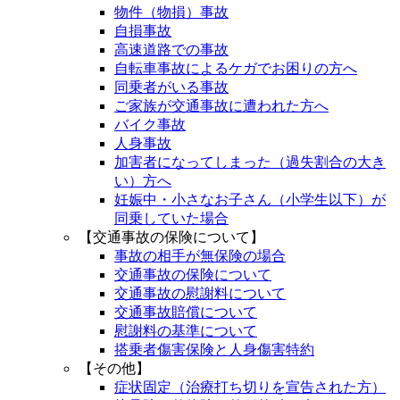
物件（物損）事故
自損事故
高速道路での事故
自転車事故によるケガでお困りの方へ
同乗者がいる事故
ご家族が交通事故に遭われた方へ
バイク事故
人身事故
加害者になってしまった（過失割合の大き
い）方へ
妊娠中・小さなお子さん（小学生以下）が
同乗していた場合
【交通事故の保険について】
事故の相手が無保険の場合
交通事故の保険について
交通事故の慰謝料について
交通事故賠償について
慰謝料の基準について
搭乗者傷害保険と人身傷害特約
【その他】
症状固定（治療打ち切りを宣告された方）