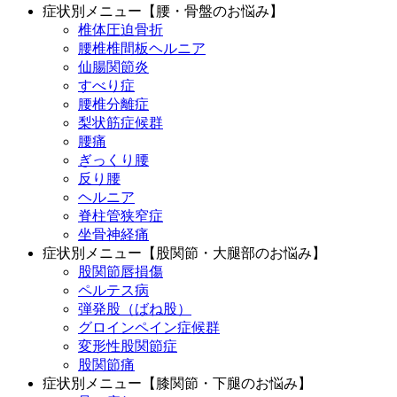
症状別メニュー【腰・骨盤のお悩み】
椎体圧迫骨折
腰椎椎間板ヘルニア
仙腸関節炎
すべり症
腰椎分離症
梨状筋症候群
腰痛
ぎっくり腰
反り腰
ヘルニア
脊柱管狭窄症
坐骨神経痛
症状別メニュー【股関節・大腿部のお悩み】
股関節唇損傷
ペルテス病
弾発股（ばね股）
グロインペイン症候群
変形性股関節症
股関節痛
症状別メニュー【膝関節・下腿のお悩み】