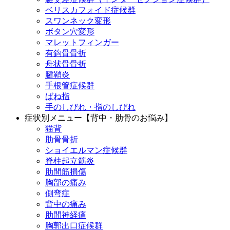
ベリスカフォイド症候群
スワンネック変形
ボタン穴変形
マレットフィンガー
有鈎骨骨折
舟状骨骨折
腱鞘炎
手根管症候群
ばね指
手のしびれ・指のしびれ
症状別メニュー【背中・肋骨のお悩み】
猫背
肋骨骨折
ショイエルマン症候群
脊柱起立筋炎
肋間筋損傷
胸部の痛み
側弯症
背中の痛み
肋間神経痛
胸郭出口症候群