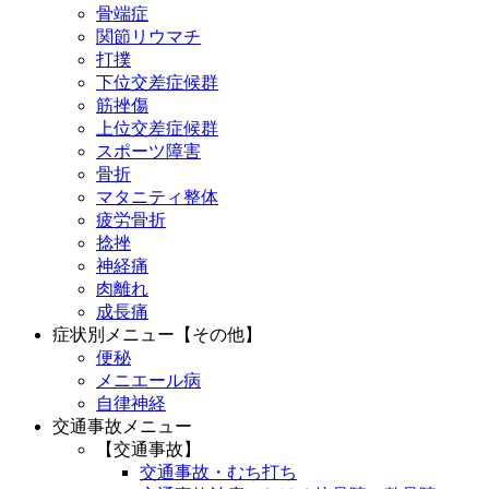
骨端症
関節リウマチ
打撲
下位交差症候群
筋挫傷
上位交差症候群
スポーツ障害
骨折
マタニティ整体
疲労骨折
捻挫
神経痛
肉離れ
成長痛
症状別メニュー【その他】
便秘
メニエール病
自律神経
交通事故メニュー
【交通事故】
交通事故・むち打ち