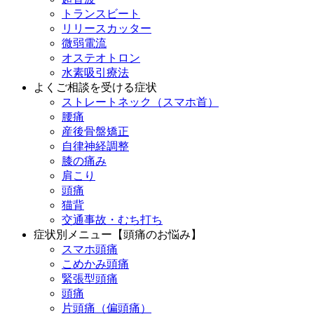
トランスビート
リリースカッター
微弱電流
オステオトロン
水素吸引療法
よくご相談を受ける症状
ストレートネック（スマホ首）
腰痛
産後骨盤矯正
自律神経調整
膝の痛み
肩こり
頭痛
猫背
交通事故・むち打ち
症状別メニュー【頭痛のお悩み】
スマホ頭痛
こめかみ頭痛
緊張型頭痛
頭痛
片頭痛（偏頭痛）