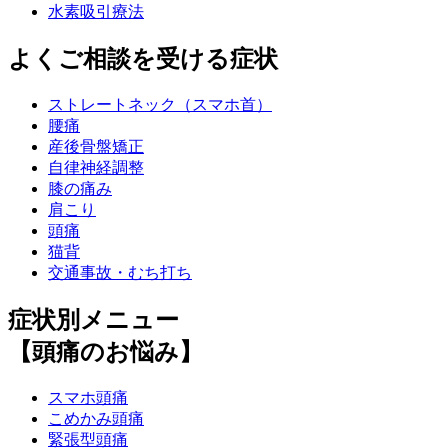
水素吸引療法
よくご相談を受ける症状
ストレートネック（スマホ首）
腰痛
産後骨盤矯正
自律神経調整
膝の痛み
肩こり
頭痛
猫背
交通事故・むち打ち
症状別メニュー
【頭痛のお悩み】
スマホ頭痛
こめかみ頭痛
緊張型頭痛