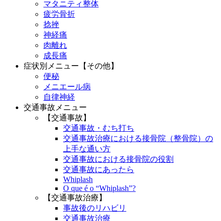
マタニティ整体
疲労骨折
捻挫
神経痛
肉離れ
成長痛
症状別メニュー【その他】
便秘
メニエール病
自律神経
交通事故メニュー
【交通事故】
交通事故・むち打ち
交通事故治療における接骨院（整骨院）の
上手な通い方
交通事故における接骨院の役割
交通事故にあったら
Whiplash
O que é o “Whiplash”?
【交通事故治療】
事故後のリハビリ
交通事故治療