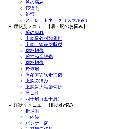
首の痛み
寝違え
斜頸
ストレートネック（スマホ首）
症状別メニュー【肩・腕のお悩み】
腕の痺れ
上腕骨外科頸骨折
上腕二頭筋腱断裂
腱板損傷
腕神経叢損傷
腱板損傷
野球肩
肩鎖関節靱帯損傷
上腕の痛み
上腕骨大結節骨折
肩こり
四十肩（五十肩）
症状別メニュー【肘のお悩み】
野球肘
肘内障
パンナー病