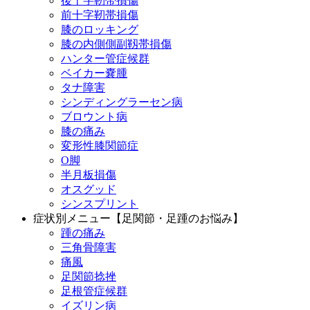
後十字靭帯損傷
前十字靭帯損傷
膝のロッキング
膝の内側側副靱帯損傷
ハンター管症候群
ベイカー嚢腫
タナ障害
シンディングラーセン病
ブロウント病
膝の痛み
変形性膝関節症
O脚
半月板損傷
オスグッド
シンスプリント
症状別メニュー【足関節・足踵のお悩み】
踵の痛み
三角骨障害
痛風
足関節捻挫
足根管症候群
イズリン病