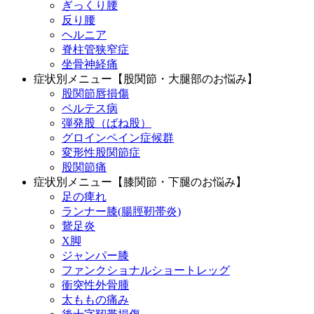
ぎっくり腰
反り腰
ヘルニア
脊柱管狭窄症
坐骨神経痛
症状別メニュー【股関節・大腿部のお悩み】
股関節唇損傷
ペルテス病
弾発股（ばね股）
グロインペイン症候群
変形性股関節症
股関節痛
症状別メニュー【膝関節・下腿のお悩み】
足の痺れ
ランナー膝(腸脛靭帯炎)
鵞足炎
X脚
ジャンパー膝
ファンクショナルショートレッグ
衝突性外骨腫
太ももの痛み