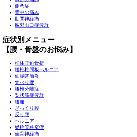
側弯症
背中の痛み
肋間神経痛
胸郭出口症候群
症状別メニュー
【腰・骨盤のお悩み】
椎体圧迫骨折
腰椎椎間板ヘルニア
仙腸関節炎
すべり症
腰椎分離症
梨状筋症候群
腰痛
ぎっくり腰
反り腰
ヘルニア
脊柱管狭窄症
坐骨神経痛