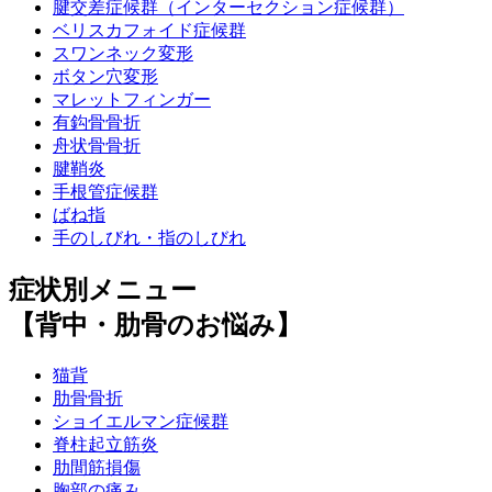
腱交差症候群（インターセクション症候群）
ベリスカフォイド症候群
スワンネック変形
ボタン穴変形
マレットフィンガー
有鈎骨骨折
舟状骨骨折
腱鞘炎
手根管症候群
ばね指
手のしびれ・指のしびれ
症状別メニュー
【背中・肋骨のお悩み】
猫背
肋骨骨折
ショイエルマン症候群
脊柱起立筋炎
肋間筋損傷
胸部の痛み