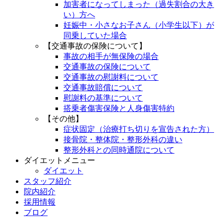
加害者になってしまった（過失割合の大き
い）方へ
妊娠中・小さなお子さん（小学生以下）が
同乗していた場合
【交通事故の保険について】
事故の相手が無保険の場合
交通事故の保険について
交通事故の慰謝料について
交通事故賠償について
慰謝料の基準について
搭乗者傷害保険と人身傷害特約
【その他】
症状固定（治療打ち切りを宣告された方）
接骨院・整体院・整形外科の違い
整形外科との同時通院について
ダイエットメニュー
ダイエット
スタッフ紹介
院内紹介
採用情報
ブログ