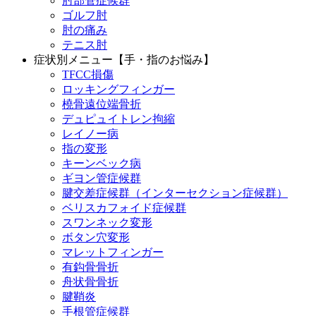
肘部管症候群
ゴルフ肘
肘の痛み
テニス肘
症状別メニュー【手・指のお悩み】
TFCC損傷
ロッキングフィンガー
橈骨遠位端骨折
デュピュイトレン拘縮
レイノー病
指の変形
キーンベック病
ギヨン管症候群
腱交差症候群（インターセクション症候群）
ベリスカフォイド症候群
スワンネック変形
ボタン穴変形
マレットフィンガー
有鈎骨骨折
舟状骨骨折
腱鞘炎
手根管症候群