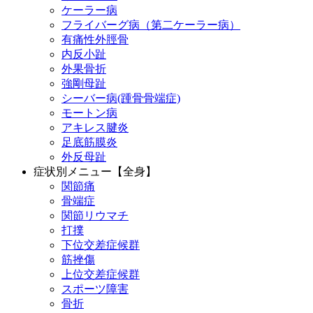
ケーラー病
フライバーグ病（第二ケーラー病）
有痛性外脛骨
内反小趾
外果骨折
強剛母趾
シーバー病(踵骨骨端症)
モートン病
アキレス腱炎
足底筋膜炎
外反母趾
症状別メニュー【全身】
関節痛
骨端症
関節リウマチ
打撲
下位交差症候群
筋挫傷
上位交差症候群
スポーツ障害
骨折