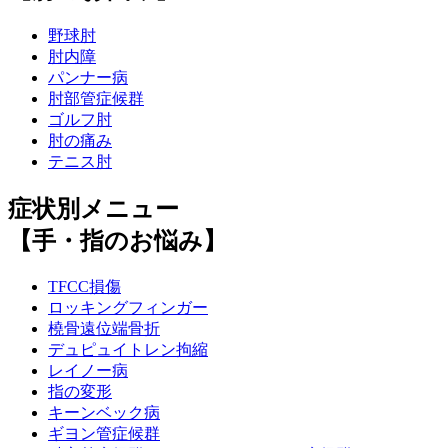
野球肘
肘内障
パンナー病
肘部管症候群
ゴルフ肘
肘の痛み
テニス肘
症状別メニュー
【手・指のお悩み】
TFCC損傷
ロッキングフィンガー
橈骨遠位端骨折
デュピュイトレン拘縮
レイノー病
指の変形
キーンベック病
ギヨン管症候群