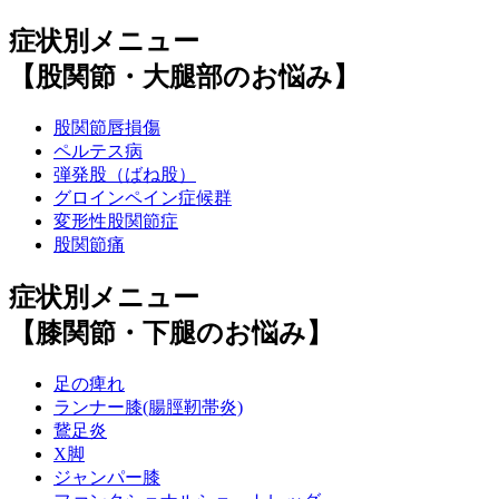
症状別メニュー
【股関節・大腿部のお悩み】
股関節唇損傷
ペルテス病
弾発股（ばね股）
グロインペイン症候群
変形性股関節症
股関節痛
症状別メニュー
【膝関節・下腿のお悩み】
足の痺れ
ランナー膝(腸脛靭帯炎)
鵞足炎
X脚
ジャンパー膝