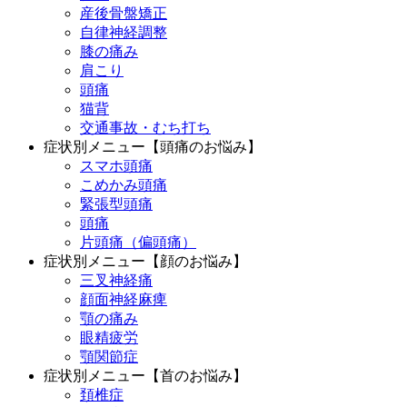
産後骨盤矯正
自律神経調整
膝の痛み
肩こり
頭痛
猫背
交通事故・むち打ち
症状別メニュー【頭痛のお悩み】
スマホ頭痛
こめかみ頭痛
緊張型頭痛
頭痛
片頭痛（偏頭痛）
症状別メニュー【顔のお悩み】
三叉神経痛
顔面神経麻痺
顎の痛み
眼精疲労
顎関節症
症状別メニュー【首のお悩み】
頚椎症