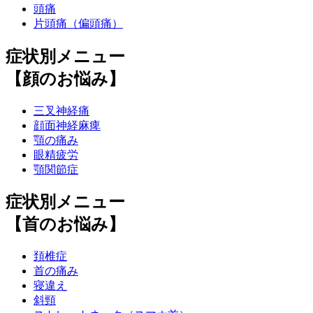
頭痛
片頭痛（偏頭痛）
症状別メニュー
【顔のお悩み】
三叉神経痛
顔面神経麻痺
顎の痛み
眼精疲労
顎関節症
症状別メニュー
【首のお悩み】
頚椎症
首の痛み
寝違え
斜頸