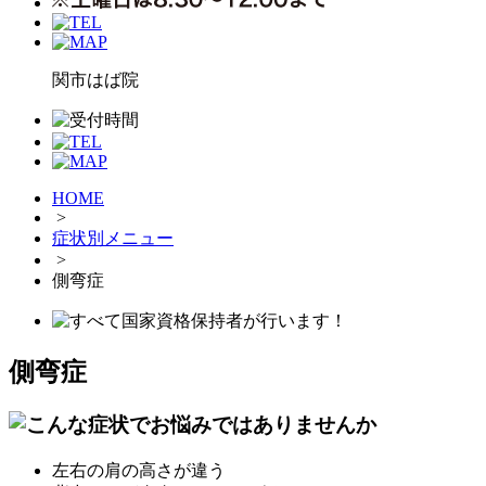
関市はば院
HOME
>
症状別メニュー
>
側弯症
側弯症
左右の肩の高さが違う