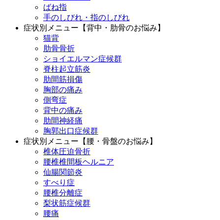
ばね指
手のしびれ・指のしびれ
症状別メニュー【背中・肋骨のお悩み】
猫背
肋骨骨折
ショイエルマン症候群
脊柱起立筋炎
肋間筋損傷
胸部の痛み
側弯症
背中の痛み
肋間神経痛
胸郭出口症候群
症状別メニュー【腰・骨盤のお悩み】
椎体圧迫骨折
腰椎椎間板ヘルニア
仙腸関節炎
すべり症
腰椎分離症
梨状筋症候群
腰痛