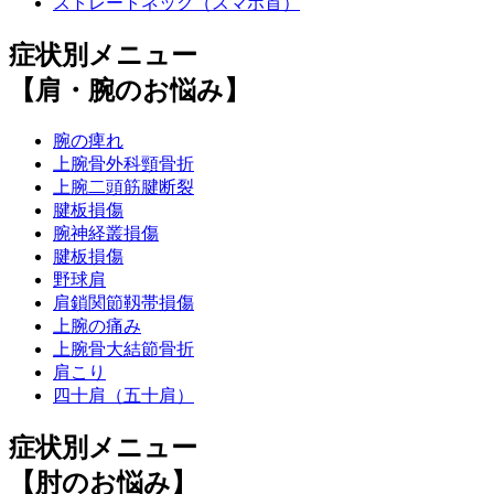
ストレートネック（スマホ首）
症状別メニュー
【肩・腕のお悩み】
腕の痺れ
上腕骨外科頸骨折
上腕二頭筋腱断裂
腱板損傷
腕神経叢損傷
腱板損傷
野球肩
肩鎖関節靱帯損傷
上腕の痛み
上腕骨大結節骨折
肩こり
四十肩（五十肩）
症状別メニュー
【肘のお悩み】