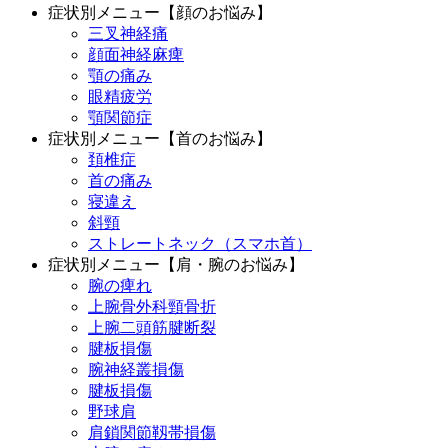
症状別メニュー【顔のお悩み】
三叉神経痛
顔面神経麻痺
顎の痛み
眼精疲労
顎関節症
症状別メニュー【首のお悩み】
頚椎症
首の痛み
寝違え
斜頸
ストレートネック（スマホ首）
症状別メニュー【肩・腕のお悩み】
腕の痺れ
上腕骨外科頸骨折
上腕二頭筋腱断裂
腱板損傷
腕神経叢損傷
腱板損傷
野球肩
肩鎖関節靱帯損傷