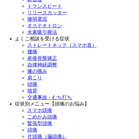
トランスビート
リリースカッター
微弱電流
オステオトロン
水素吸引療法
よくご相談を受ける症状
ストレートネック（スマホ首）
腰痛
産後骨盤矯正
自律神経調整
膝の痛み
肩こり
頭痛
猫背
交通事故・むち打ち
症状別メニュー【頭痛のお悩み】
スマホ頭痛
こめかみ頭痛
緊張型頭痛
頭痛
片頭痛（偏頭痛）