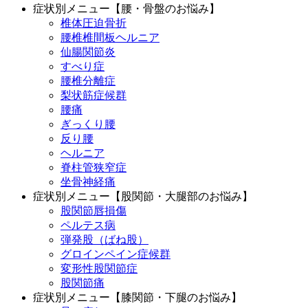
症状別メニュー【腰・骨盤のお悩み】
椎体圧迫骨折
腰椎椎間板ヘルニア
仙腸関節炎
すべり症
腰椎分離症
梨状筋症候群
腰痛
ぎっくり腰
反り腰
ヘルニア
脊柱管狭窄症
坐骨神経痛
症状別メニュー【股関節・大腿部のお悩み】
股関節唇損傷
ペルテス病
弾発股（ばね股）
グロインペイン症候群
変形性股関節症
股関節痛
症状別メニュー【膝関節・下腿のお悩み】