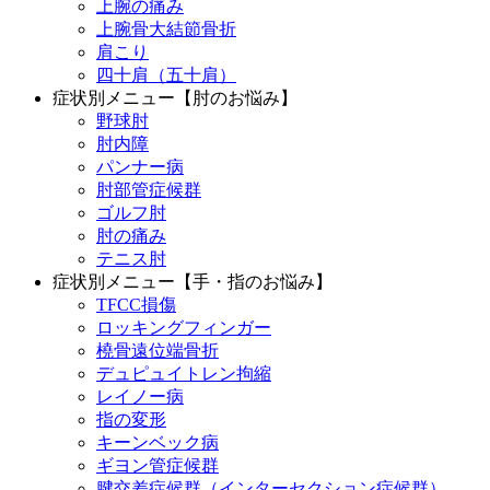
上腕の痛み
上腕骨大結節骨折
肩こり
四十肩（五十肩）
症状別メニュー【肘のお悩み】
野球肘
肘内障
パンナー病
肘部管症候群
ゴルフ肘
肘の痛み
テニス肘
症状別メニュー【手・指のお悩み】
TFCC損傷
ロッキングフィンガー
橈骨遠位端骨折
デュピュイトレン拘縮
レイノー病
指の変形
キーンベック病
ギヨン管症候群
腱交差症候群（インターセクション症候群）