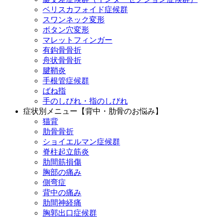
ベリスカフォイド症候群
スワンネック変形
ボタン穴変形
マレットフィンガー
有鈎骨骨折
舟状骨骨折
腱鞘炎
手根管症候群
ばね指
手のしびれ・指のしびれ
症状別メニュー【背中・肋骨のお悩み】
猫背
肋骨骨折
ショイエルマン症候群
脊柱起立筋炎
肋間筋損傷
胸部の痛み
側弯症
背中の痛み
肋間神経痛
胸郭出口症候群