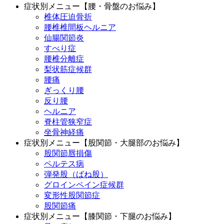
症状別メニュー【腰・骨盤のお悩み】
椎体圧迫骨折
腰椎椎間板ヘルニア
仙腸関節炎
すべり症
腰椎分離症
梨状筋症候群
腰痛
ぎっくり腰
反り腰
ヘルニア
脊柱管狭窄症
坐骨神経痛
症状別メニュー【股関節・大腿部のお悩み】
股関節唇損傷
ペルテス病
弾発股（ばね股）
グロインペイン症候群
変形性股関節症
股関節痛
症状別メニュー【膝関節・下腿のお悩み】