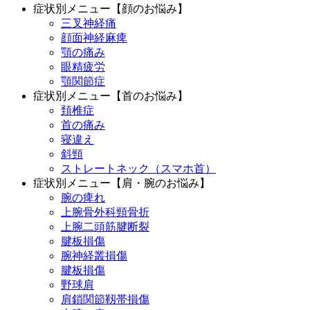
症状別メニュー【顔のお悩み】
三叉神経痛
顔面神経麻痺
顎の痛み
眼精疲労
顎関節症
症状別メニュー【首のお悩み】
頚椎症
首の痛み
寝違え
斜頸
ストレートネック（スマホ首）
症状別メニュー【肩・腕のお悩み】
腕の痺れ
上腕骨外科頸骨折
上腕二頭筋腱断裂
腱板損傷
腕神経叢損傷
腱板損傷
野球肩
肩鎖関節靱帯損傷