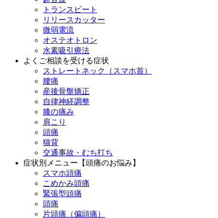
トランスビート
リリースカッター
微弱電流
オステオトロン
水素吸引療法
よくご相談を受ける症状
ストレートネック（スマホ首）
腰痛
産後骨盤矯正
自律神経調整
膝の痛み
肩こり
頭痛
猫背
交通事故・むち打ち
症状別メニュー【頭痛のお悩み】
スマホ頭痛
こめかみ頭痛
緊張型頭痛
頭痛
片頭痛（偏頭痛）