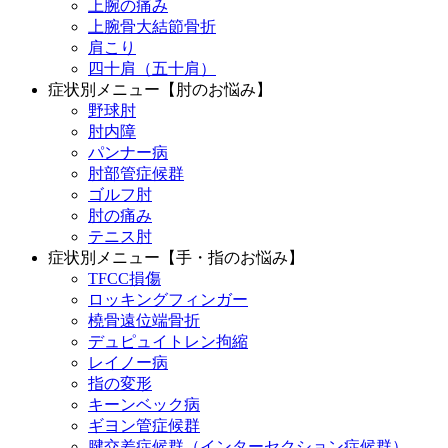
上腕の痛み
上腕骨大結節骨折
肩こり
四十肩（五十肩）
症状別メニュー【肘のお悩み】
野球肘
肘内障
パンナー病
肘部管症候群
ゴルフ肘
肘の痛み
テニス肘
症状別メニュー【手・指のお悩み】
TFCC損傷
ロッキングフィンガー
橈骨遠位端骨折
デュピュイトレン拘縮
レイノー病
指の変形
キーンベック病
ギヨン管症候群
腱交差症候群（インターセクション症候群）