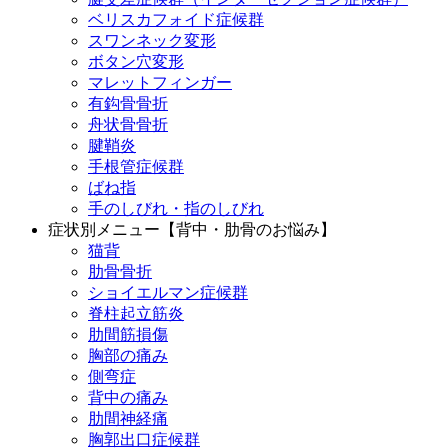
ベリスカフォイド症候群
スワンネック変形
ボタン穴変形
マレットフィンガー
有鈎骨骨折
舟状骨骨折
腱鞘炎
手根管症候群
ばね指
手のしびれ・指のしびれ
症状別メニュー【背中・肋骨のお悩み】
猫背
肋骨骨折
ショイエルマン症候群
脊柱起立筋炎
肋間筋損傷
胸部の痛み
側弯症
背中の痛み
肋間神経痛
胸郭出口症候群