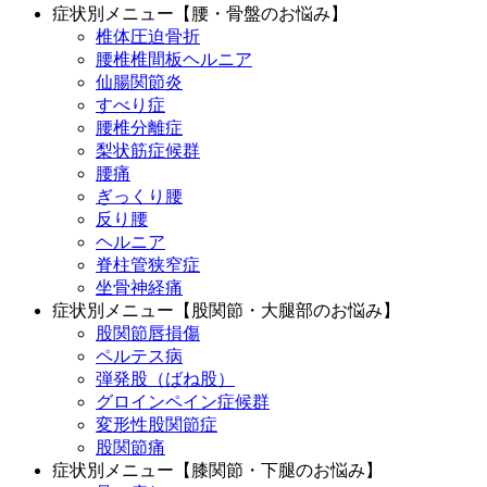
症状別メニュー【腰・骨盤のお悩み】
椎体圧迫骨折
腰椎椎間板ヘルニア
仙腸関節炎
すべり症
腰椎分離症
梨状筋症候群
腰痛
ぎっくり腰
反り腰
ヘルニア
脊柱管狭窄症
坐骨神経痛
症状別メニュー【股関節・大腿部のお悩み】
股関節唇損傷
ペルテス病
弾発股（ばね股）
グロインペイン症候群
変形性股関節症
股関節痛
症状別メニュー【膝関節・下腿のお悩み】