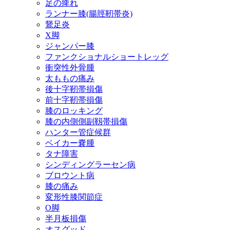
足の痺れ
ランナー膝(腸脛靭帯炎)
鵞足炎
X脚
ジャンパー膝
ファンクショナルショートレッグ
衝突性外骨腫
太ももの痛み
後十字靭帯損傷
前十字靭帯損傷
膝のロッキング
膝の内側側副靱帯損傷
ハンター管症候群
ベイカー嚢腫
タナ障害
シンディングラーセン病
ブロウント病
膝の痛み
変形性膝関節症
O脚
半月板損傷
オスグッド