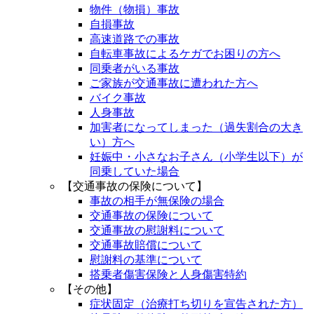
物件（物損）事故
自損事故
高速道路での事故
自転車事故によるケガでお困りの方へ
同乗者がいる事故
ご家族が交通事故に遭われた方へ
バイク事故
人身事故
加害者になってしまった（過失割合の大き
い）方へ
妊娠中・小さなお子さん（小学生以下）が
同乗していた場合
【交通事故の保険について】
事故の相手が無保険の場合
交通事故の保険について
交通事故の慰謝料について
交通事故賠償について
慰謝料の基準について
搭乗者傷害保険と人身傷害特約
【その他】
症状固定（治療打ち切りを宣告された方）