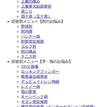
上腕の痛み
上腕骨大結節骨折
肩こり
四十肩（五十肩）
症状別メニュー【肘のお悩み】
野球肘
肘内障
パンナー病
肘部管症候群
ゴルフ肘
肘の痛み
テニス肘
症状別メニュー【手・指のお悩み】
TFCC損傷
ロッキングフィンガー
橈骨遠位端骨折
デュピュイトレン拘縮
レイノー病
指の変形
キーンベック病
ギヨン管症候群
腱交差症候群（インターセクション症候群）