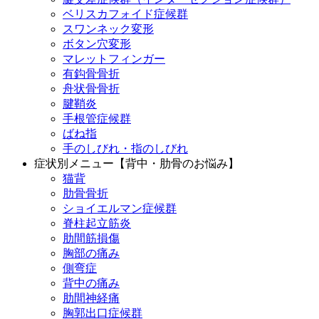
ベリスカフォイド症候群
スワンネック変形
ボタン穴変形
マレットフィンガー
有鈎骨骨折
舟状骨骨折
腱鞘炎
手根管症候群
ばね指
手のしびれ・指のしびれ
症状別メニュー【背中・肋骨のお悩み】
猫背
肋骨骨折
ショイエルマン症候群
脊柱起立筋炎
肋間筋損傷
胸部の痛み
側弯症
背中の痛み
肋間神経痛
胸郭出口症候群