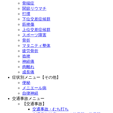
骨端症
関節リウマチ
打撲
下位交差症候群
筋挫傷
上位交差症候群
スポーツ障害
骨折
マタニティ整体
疲労骨折
捻挫
神経痛
肉離れ
成長痛
症状別メニュー【その他】
便秘
メニエール病
自律神経
交通事故メニュー
【交通事故】
交通事故・むち打ち