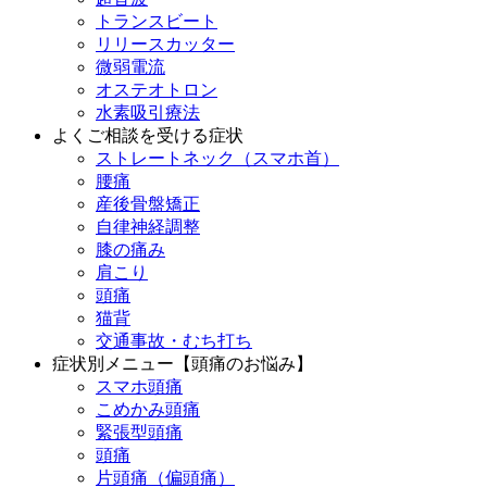
トランスビート
リリースカッター
微弱電流
オステオトロン
水素吸引療法
よくご相談を受ける症状
ストレートネック（スマホ首）
腰痛
産後骨盤矯正
自律神経調整
膝の痛み
肩こり
頭痛
猫背
交通事故・むち打ち
症状別メニュー【頭痛のお悩み】
スマホ頭痛
こめかみ頭痛
緊張型頭痛
頭痛
片頭痛（偏頭痛）