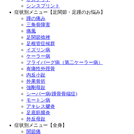
シンスプリント
症状別メニュー【足関節・足踵のお悩み】
踵の痛み
三角骨障害
痛風
足関節捻挫
足根管症候群
イズリン病
ケーラー病
フライバーグ病（第二ケーラー病）
有痛性外脛骨
内反小趾
外果骨折
強剛母趾
シーバー病(踵骨骨端症)
モートン病
アキレス腱炎
足底筋膜炎
外反母趾
症状別メニュー【全身】
関節痛