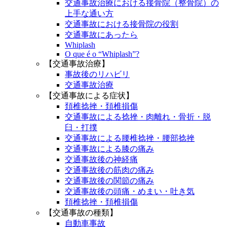
交通事故治療における接骨院（整骨院）の
上手な通い方
交通事故における接骨院の役割
交通事故にあったら
Whiplash
O que é o “Whiplash”?
【交通事故治療】
事故後のリハビリ
交通事故治療
【交通事故による症状】
頚椎捻挫・頚椎損傷
交通事故による捻挫・肉離れ・骨折・脱
臼・打撲
交通事故による腰椎捻挫・腰部捻挫
交通事故による膝の痛み
交通事故後の神経痛
交通事故後の筋肉の痛み
交通事故後の関節の痛み
交通事故後の頭痛・めまい・吐き気
頚椎捻挫・頚椎損傷
【交通事故の種類】
自動車事故