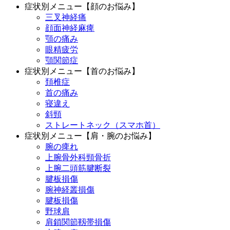
症状別メニュー【顔のお悩み】
三叉神経痛
顔面神経麻痺
顎の痛み
眼精疲労
顎関節症
症状別メニュー【首のお悩み】
頚椎症
首の痛み
寝違え
斜頸
ストレートネック（スマホ首）
症状別メニュー【肩・腕のお悩み】
腕の痺れ
上腕骨外科頸骨折
上腕二頭筋腱断裂
腱板損傷
腕神経叢損傷
腱板損傷
野球肩
肩鎖関節靱帯損傷