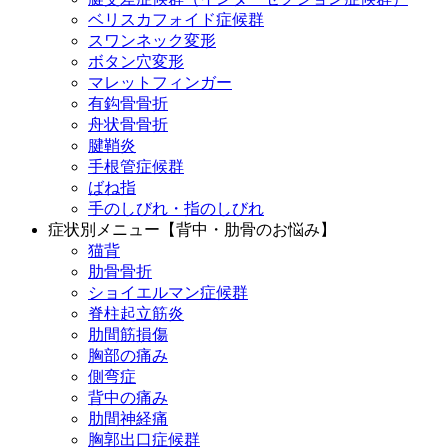
ベリスカフォイド症候群
スワンネック変形
ボタン穴変形
マレットフィンガー
有鈎骨骨折
舟状骨骨折
腱鞘炎
手根管症候群
ばね指
手のしびれ・指のしびれ
症状別メニュー【背中・肋骨のお悩み】
猫背
肋骨骨折
ショイエルマン症候群
脊柱起立筋炎
肋間筋損傷
胸部の痛み
側弯症
背中の痛み
肋間神経痛
胸郭出口症候群