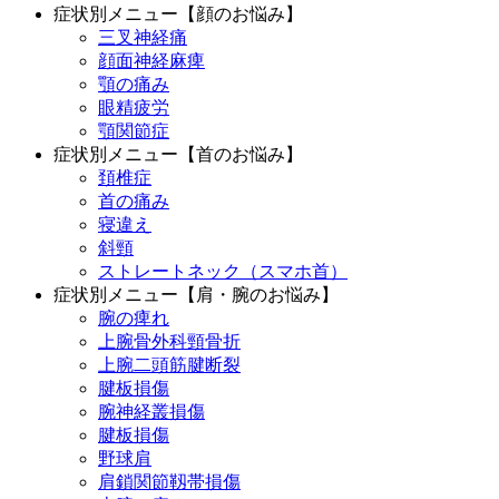
症状別メニュー【顔のお悩み】
三叉神経痛
顔面神経麻痺
顎の痛み
眼精疲労
顎関節症
症状別メニュー【首のお悩み】
頚椎症
首の痛み
寝違え
斜頸
ストレートネック（スマホ首）
症状別メニュー【肩・腕のお悩み】
腕の痺れ
上腕骨外科頸骨折
上腕二頭筋腱断裂
腱板損傷
腕神経叢損傷
腱板損傷
野球肩
肩鎖関節靱帯損傷