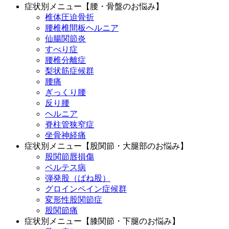
症状別メニュー【腰・骨盤のお悩み】
椎体圧迫骨折
腰椎椎間板ヘルニア
仙腸関節炎
すべり症
腰椎分離症
梨状筋症候群
腰痛
ぎっくり腰
反り腰
ヘルニア
脊柱管狭窄症
坐骨神経痛
症状別メニュー【股関節・大腿部のお悩み】
股関節唇損傷
ペルテス病
弾発股（ばね股）
グロインペイン症候群
変形性股関節症
股関節痛
症状別メニュー【膝関節・下腿のお悩み】