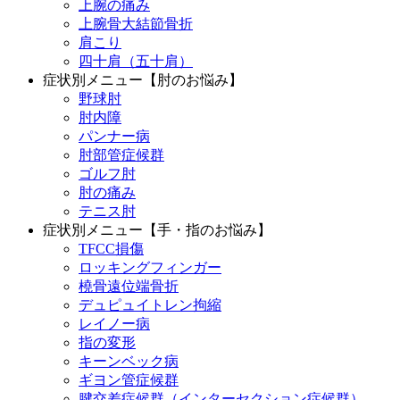
上腕の痛み
上腕骨大結節骨折
肩こり
四十肩（五十肩）
症状別メニュー【肘のお悩み】
野球肘
肘内障
パンナー病
肘部管症候群
ゴルフ肘
肘の痛み
テニス肘
症状別メニュー【手・指のお悩み】
TFCC損傷
ロッキングフィンガー
橈骨遠位端骨折
デュピュイトレン拘縮
レイノー病
指の変形
キーンベック病
ギヨン管症候群
腱交差症候群（インターセクション症候群）