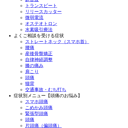
トランスビート
リリースカッター
微弱電流
オステオトロン
水素吸引療法
よくご相談を受ける症状
ストレートネック（スマホ首）
腰痛
産後骨盤矯正
自律神経調整
膝の痛み
肩こり
頭痛
猫背
交通事故・むち打ち
症状別メニュー【頭痛のお悩み】
スマホ頭痛
こめかみ頭痛
緊張型頭痛
頭痛
片頭痛（偏頭痛）