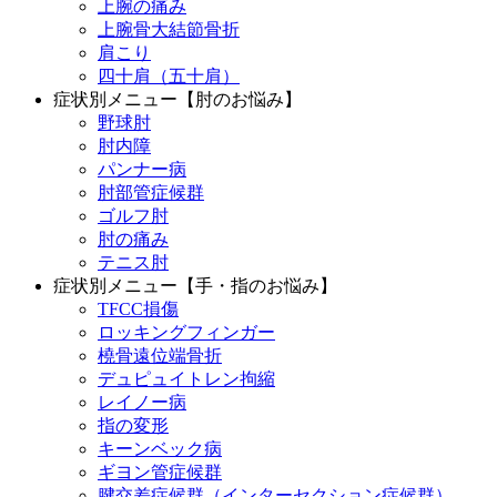
上腕の痛み
上腕骨大結節骨折
肩こり
四十肩（五十肩）
症状別メニュー【肘のお悩み】
野球肘
肘内障
パンナー病
肘部管症候群
ゴルフ肘
肘の痛み
テニス肘
症状別メニュー【手・指のお悩み】
TFCC損傷
ロッキングフィンガー
橈骨遠位端骨折
デュピュイトレン拘縮
レイノー病
指の変形
キーンベック病
ギヨン管症候群
腱交差症候群（インターセクション症候群）