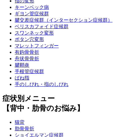
指の変形
キーンベック病
ギヨン管症候群
腱交差症候群（インターセクション症候群）
ベリスカフォイド症候群
スワンネック変形
ボタン穴変形
マレットフィンガー
有鈎骨骨折
舟状骨骨折
腱鞘炎
手根管症候群
ばね指
手のしびれ・指のしびれ
症状別メニュー
【背中・肋骨のお悩み】
猫背
肋骨骨折
ショイエルマン症候群