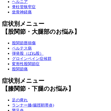
ヘルニア
脊柱管狭窄症
坐骨神経痛
症状別メニュー
【股関節・大腿部のお悩み】
股関節唇損傷
ペルテス病
弾発股（ばね股）
グロインペイン症候群
変形性股関節症
股関節痛
症状別メニュー
【膝関節・下腿のお悩み】
足の痺れ
ランナー膝(腸脛靭帯炎)
鵞足炎