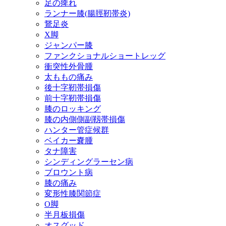
足の痺れ
ランナー膝(腸脛靭帯炎)
鵞足炎
X脚
ジャンパー膝
ファンクショナルショートレッグ
衝突性外骨腫
太ももの痛み
後十字靭帯損傷
前十字靭帯損傷
膝のロッキング
膝の内側側副靱帯損傷
ハンター管症候群
ベイカー嚢腫
タナ障害
シンディングラーセン病
ブロウント病
膝の痛み
変形性膝関節症
O脚
半月板損傷
オスグッド