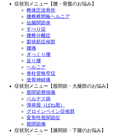
症状別メニュー【腰・骨盤のお悩み】
椎体圧迫骨折
腰椎椎間板ヘルニア
仙腸関節炎
すべり症
腰椎分離症
梨状筋症候群
腰痛
ぎっくり腰
反り腰
ヘルニア
脊柱管狭窄症
坐骨神経痛
症状別メニュー【股関節・大腿部のお悩み】
股関節唇損傷
ペルテス病
弾発股（ばね股）
グロインペイン症候群
変形性股関節症
股関節痛
症状別メニュー【膝関節・下腿のお悩み】