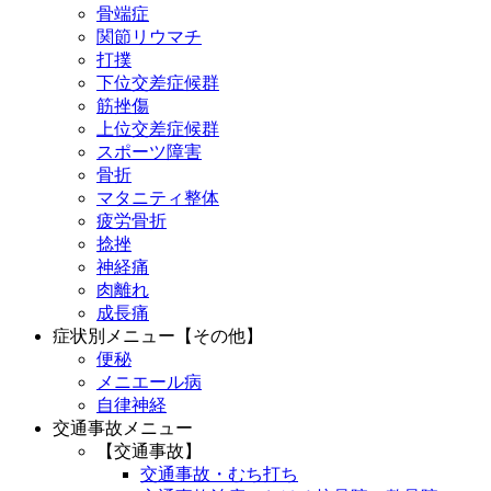
骨端症
関節リウマチ
打撲
下位交差症候群
筋挫傷
上位交差症候群
スポーツ障害
骨折
マタニティ整体
疲労骨折
捻挫
神経痛
肉離れ
成長痛
症状別メニュー【その他】
便秘
メニエール病
自律神経
交通事故メニュー
【交通事故】
交通事故・むち打ち