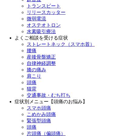
トランスビート
リリースカッター
微弱電流
オステオトロン
水素吸引療法
よくご相談を受ける症状
ストレートネック（スマホ首）
腰痛
産後骨盤矯正
自律神経調整
膝の痛み
肩こり
頭痛
猫背
交通事故・むち打ち
症状別メニュー【頭痛のお悩み】
スマホ頭痛
こめかみ頭痛
緊張型頭痛
頭痛
片頭痛（偏頭痛）