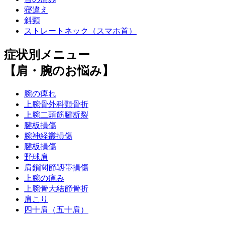
寝違え
斜頸
ストレートネック（スマホ首）
症状別メニュー
【肩・腕のお悩み】
腕の痺れ
上腕骨外科頸骨折
上腕二頭筋腱断裂
腱板損傷
腕神経叢損傷
腱板損傷
野球肩
肩鎖関節靱帯損傷
上腕の痛み
上腕骨大結節骨折
肩こり
四十肩（五十肩）