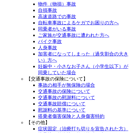
物件（物損）事故
自損事故
高速道路での事故
自転車事故によるケガでお困りの方へ
同乗者がいる事故
ご家族が交通事故に遭われた方へ
バイク事故
人身事故
加害者になってしまった（過失割合の大き
い）方へ
妊娠中・小さなお子さん（小学生以下）が
同乗していた場合
【交通事故の保険について】
事故の相手が無保険の場合
交通事故の保険について
交通事故の慰謝料について
交通事故賠償について
慰謝料の基準について
搭乗者傷害保険と人身傷害特約
【その他】
症状固定（治療打ち切りを宣告された方）