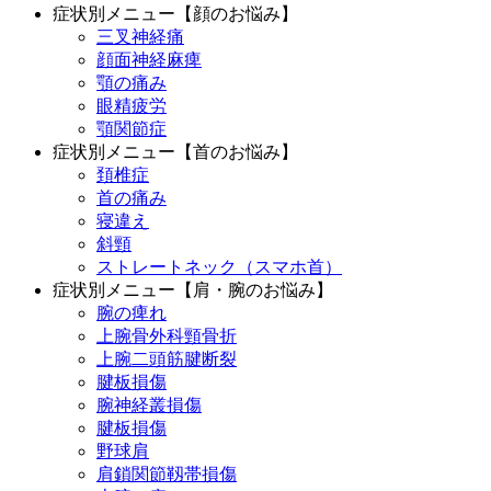
症状別メニュー【顔のお悩み】
三叉神経痛
顔面神経麻痺
顎の痛み
眼精疲労
顎関節症
症状別メニュー【首のお悩み】
頚椎症
首の痛み
寝違え
斜頸
ストレートネック（スマホ首）
症状別メニュー【肩・腕のお悩み】
腕の痺れ
上腕骨外科頸骨折
上腕二頭筋腱断裂
腱板損傷
腕神経叢損傷
腱板損傷
野球肩
肩鎖関節靱帯損傷