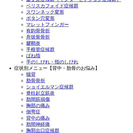
ベリスカフォイド症候群
スワンネック変形
ボタン穴変形
マレットフィンガー
有鈎骨骨折
舟状骨骨折
腱鞘炎
手根管症候群
ばね指
手のしびれ・指のしびれ
症状別メニュー【背中・肋骨のお悩み】
猫背
肋骨骨折
ショイエルマン症候群
脊柱起立筋炎
肋間筋損傷
胸部の痛み
側弯症
背中の痛み
肋間神経痛
胸郭出口症候群