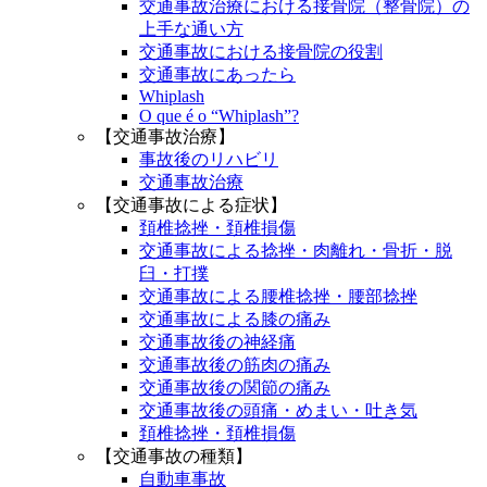
交通事故治療における接骨院（整骨院）の
上手な通い方
交通事故における接骨院の役割
交通事故にあったら
Whiplash
O que é o “Whiplash”?
【交通事故治療】
事故後のリハビリ
交通事故治療
【交通事故による症状】
頚椎捻挫・頚椎損傷
交通事故による捻挫・肉離れ・骨折・脱
臼・打撲
交通事故による腰椎捻挫・腰部捻挫
交通事故による膝の痛み
交通事故後の神経痛
交通事故後の筋肉の痛み
交通事故後の関節の痛み
交通事故後の頭痛・めまい・吐き気
頚椎捻挫・頚椎損傷
【交通事故の種類】
自動車事故