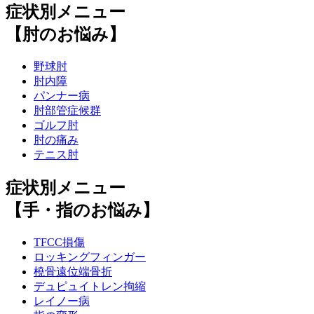
症状別メニュー
【肘のお悩み】
野球肘
肘内障
パンナー病
肘部管症候群
ゴルフ肘
肘の痛み
テニス肘
症状別メニュー
【手・指のお悩み】
TFCC損傷
ロッキングフィンガー
橈骨遠位端骨折
デュピュイトレン拘縮
レイノー病