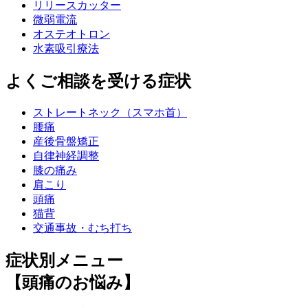
リリースカッター
微弱電流
オステオトロン
水素吸引療法
よくご相談を受ける症状
ストレートネック（スマホ首）
腰痛
産後骨盤矯正
自律神経調整
膝の痛み
肩こり
頭痛
猫背
交通事故・むち打ち
症状別メニュー
【頭痛のお悩み】