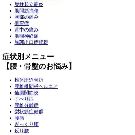
脊柱起立筋炎
肋間筋損傷
胸部の痛み
側弯症
背中の痛み
肋間神経痛
胸郭出口症候群
症状別メニュー
【腰・骨盤のお悩み】
椎体圧迫骨折
腰椎椎間板ヘルニア
仙腸関節炎
すべり症
腰椎分離症
梨状筋症候群
腰痛
ぎっくり腰
反り腰