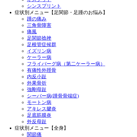
シンスプリント
症状別メニュー【足関節・足踵のお悩み】
踵の痛み
三角骨障害
痛風
足関節捻挫
足根管症候群
イズリン病
ケーラー病
フライバーグ病（第二ケーラー病）
有痛性外脛骨
内反小趾
外果骨折
強剛母趾
シーバー病(踵骨骨端症)
モートン病
アキレス腱炎
足底筋膜炎
外反母趾
症状別メニュー【全身】
関節痛