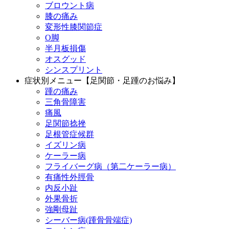
ブロウント病
膝の痛み
変形性膝関節症
O脚
半月板損傷
オスグッド
シンスプリント
症状別メニュー【足関節・足踵のお悩み】
踵の痛み
三角骨障害
痛風
足関節捻挫
足根管症候群
イズリン病
ケーラー病
フライバーグ病（第二ケーラー病）
有痛性外脛骨
内反小趾
外果骨折
強剛母趾
シーバー病(踵骨骨端症)