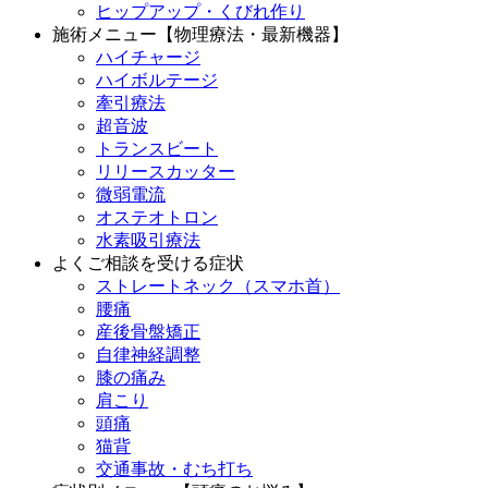
ヒップアップ・くびれ作り
施術メニュー【物理療法・最新機器】
ハイチャージ
ハイボルテージ
牽引療法
超音波
トランスビート
リリースカッター
微弱電流
オステオトロン
水素吸引療法
よくご相談を受ける症状
ストレートネック（スマホ首）
腰痛
産後骨盤矯正
自律神経調整
膝の痛み
肩こり
頭痛
猫背
交通事故・むち打ち