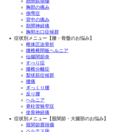
肋間筋損傷
胸部の痛み
側弯症
背中の痛み
肋間神経痛
胸郭出口症候群
症状別メニュー【腰・骨盤のお悩み】
椎体圧迫骨折
腰椎椎間板ヘルニア
仙腸関節炎
すべり症
腰椎分離症
梨状筋症候群
腰痛
ぎっくり腰
反り腰
ヘルニア
脊柱管狭窄症
坐骨神経痛
症状別メニュー【股関節・大腿部のお悩み】
股関節唇損傷
ペルテス病