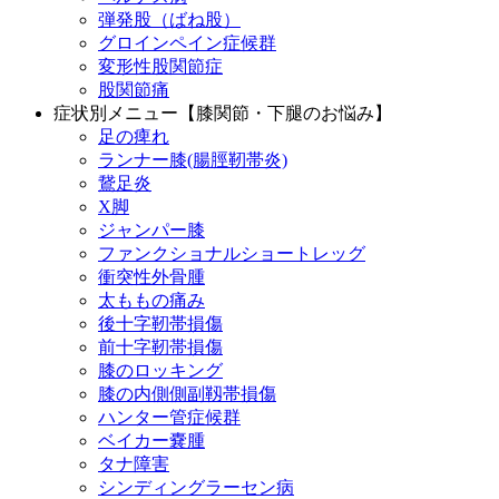
弾発股（ばね股）
グロインペイン症候群
変形性股関節症
股関節痛
症状別メニュー【膝関節・下腿のお悩み】
足の痺れ
ランナー膝(腸脛靭帯炎)
鵞足炎
X脚
ジャンパー膝
ファンクショナルショートレッグ
衝突性外骨腫
太ももの痛み
後十字靭帯損傷
前十字靭帯損傷
膝のロッキング
膝の内側側副靱帯損傷
ハンター管症候群
ベイカー嚢腫
タナ障害
シンディングラーセン病