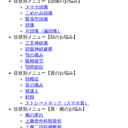
症状別メニュー【頭痛のお悩み】
スマホ頭痛
こめかみ頭痛
緊張型頭痛
頭痛
片頭痛（偏頭痛）
症状別メニュー【顔のお悩み】
三叉神経痛
顔面神経麻痺
顎の痛み
眼精疲労
顎関節症
症状別メニュー【首のお悩み】
頚椎症
首の痛み
寝違え
斜頸
ストレートネック（スマホ首）
症状別メニュー【肩・腕のお悩み】
腕の痺れ
上腕骨外科頸骨折
上腕二頭筋腱断裂