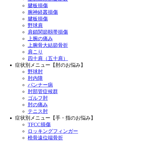
腱板損傷
腕神経叢損傷
腱板損傷
野球肩
肩鎖関節靱帯損傷
上腕の痛み
上腕骨大結節骨折
肩こり
四十肩（五十肩）
症状別メニュー【肘のお悩み】
野球肘
肘内障
パンナー病
肘部管症候群
ゴルフ肘
肘の痛み
テニス肘
症状別メニュー【手・指のお悩み】
TFCC損傷
ロッキングフィンガー
橈骨遠位端骨折