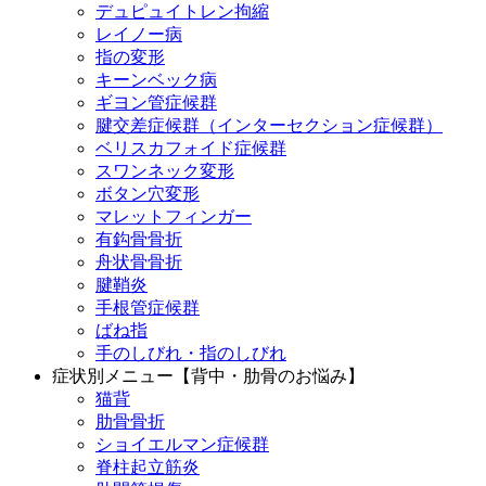
デュピュイトレン拘縮
レイノー病
指の変形
キーンベック病
ギヨン管症候群
腱交差症候群（インターセクション症候群）
ベリスカフォイド症候群
スワンネック変形
ボタン穴変形
マレットフィンガー
有鈎骨骨折
舟状骨骨折
腱鞘炎
手根管症候群
ばね指
手のしびれ・指のしびれ
症状別メニュー【背中・肋骨のお悩み】
猫背
肋骨骨折
ショイエルマン症候群
脊柱起立筋炎