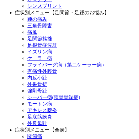
シンスプリント
症状別メニュー【足関節・足踵のお悩み】
踵の痛み
三角骨障害
痛風
足関節捻挫
足根管症候群
イズリン病
ケーラー病
フライバーグ病（第二ケーラー病）
有痛性外脛骨
内反小趾
外果骨折
強剛母趾
シーバー病(踵骨骨端症)
モートン病
アキレス腱炎
足底筋膜炎
外反母趾
症状別メニュー【全身】
関節痛