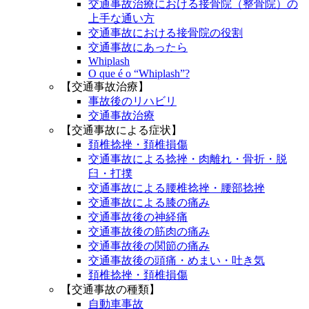
交通事故治療における接骨院（整骨院）の
上手な通い方
交通事故における接骨院の役割
交通事故にあったら
Whiplash
O que é o “Whiplash”?
【交通事故治療】
事故後のリハビリ
交通事故治療
【交通事故による症状】
頚椎捻挫・頚椎損傷
交通事故による捻挫・肉離れ・骨折・脱
臼・打撲
交通事故による腰椎捻挫・腰部捻挫
交通事故による膝の痛み
交通事故後の神経痛
交通事故後の筋肉の痛み
交通事故後の関節の痛み
交通事故後の頭痛・めまい・吐き気
頚椎捻挫・頚椎損傷
【交通事故の種類】
自動車事故