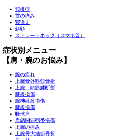
頚椎症
首の痛み
寝違え
斜頸
ストレートネック（スマホ首）
症状別メニュー
【肩・腕のお悩み】
腕の痺れ
上腕骨外科頸骨折
上腕二頭筋腱断裂
腱板損傷
腕神経叢損傷
腱板損傷
野球肩
肩鎖関節靱帯損傷
上腕の痛み
上腕骨大結節骨折