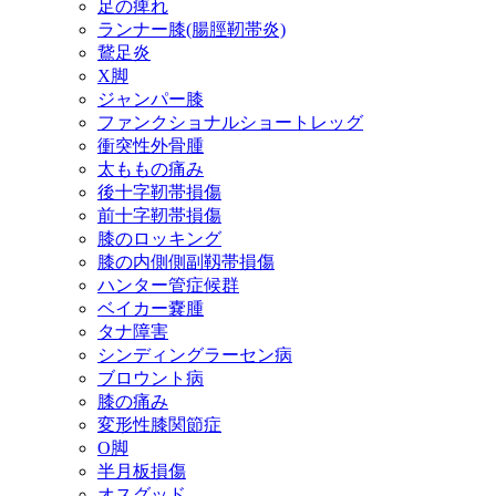
足の痺れ
ランナー膝(腸脛靭帯炎)
鵞足炎
X脚
ジャンパー膝
ファンクショナルショートレッグ
衝突性外骨腫
太ももの痛み
後十字靭帯損傷
前十字靭帯損傷
膝のロッキング
膝の内側側副靱帯損傷
ハンター管症候群
ベイカー嚢腫
タナ障害
シンディングラーセン病
ブロウント病
膝の痛み
変形性膝関節症
O脚
半月板損傷
オスグッド