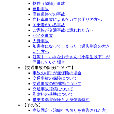
物件（物損）事故
自損事故
高速道路での事故
自転車事故によるケガでお困りの方へ
同乗者がいる事故
ご家族が交通事故に遭われた方へ
バイク事故
人身事故
加害者になってしまった（過失割合の大き
い）方へ
妊娠中・小さなお子さん（小学生以下）が
同乗していた場合
【交通事故の保険について】
事故の相手が無保険の場合
交通事故の保険について
交通事故の慰謝料について
交通事故賠償について
慰謝料の基準について
搭乗者傷害保険と人身傷害特約
【その他】
症状固定（治療打ち切りを宣告された方）