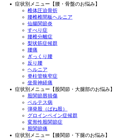
症状別メニュー【腰・骨盤のお悩み】
椎体圧迫骨折
腰椎椎間板ヘルニア
仙腸関節炎
すべり症
腰椎分離症
梨状筋症候群
腰痛
ぎっくり腰
反り腰
ヘルニア
脊柱管狭窄症
坐骨神経痛
症状別メニュー【股関節・大腿部のお悩み】
股関節唇損傷
ペルテス病
弾発股（ばね股）
グロインペイン症候群
変形性股関節症
股関節痛
症状別メニュー【膝関節・下腿のお悩み】