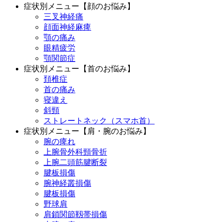
症状別メニュー【顔のお悩み】
三叉神経痛
顔面神経麻痺
顎の痛み
眼精疲労
顎関節症
症状別メニュー【首のお悩み】
頚椎症
首の痛み
寝違え
斜頸
ストレートネック（スマホ首）
症状別メニュー【肩・腕のお悩み】
腕の痺れ
上腕骨外科頸骨折
上腕二頭筋腱断裂
腱板損傷
腕神経叢損傷
腱板損傷
野球肩
肩鎖関節靱帯損傷