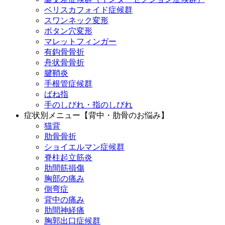
ベリスカフォイド症候群
スワンネック変形
ボタン穴変形
マレットフィンガー
有鈎骨骨折
舟状骨骨折
腱鞘炎
手根管症候群
ばね指
手のしびれ・指のしびれ
症状別メニュー【背中・肋骨のお悩み】
猫背
肋骨骨折
ショイエルマン症候群
脊柱起立筋炎
肋間筋損傷
胸部の痛み
側弯症
背中の痛み
肋間神経痛
胸郭出口症候群