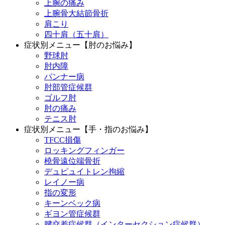
上腕の痛み
上腕骨大結節骨折
肩こり
四十肩（五十肩）
症状別メニュー【肘のお悩み】
野球肘
肘内障
パンナー病
肘部管症候群
ゴルフ肘
肘の痛み
テニス肘
症状別メニュー【手・指のお悩み】
TFCC損傷
ロッキングフィンガー
橈骨遠位端骨折
デュピュイトレン拘縮
レイノー病
指の変形
キーンベック病
ギヨン管症候群
腱交差症候群（インターセクション症候群）