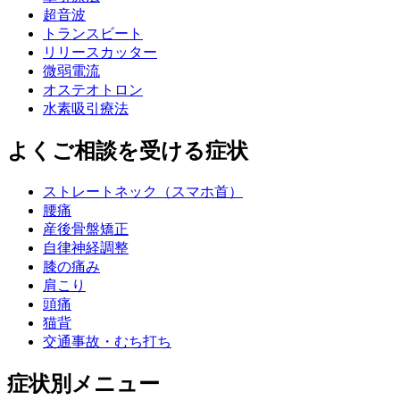
超音波
トランスビート
リリースカッター
微弱電流
オステオトロン
水素吸引療法
よくご相談を受ける症状
ストレートネック（スマホ首）
腰痛
産後骨盤矯正
自律神経調整
膝の痛み
肩こり
頭痛
猫背
交通事故・むち打ち
症状別メニュー