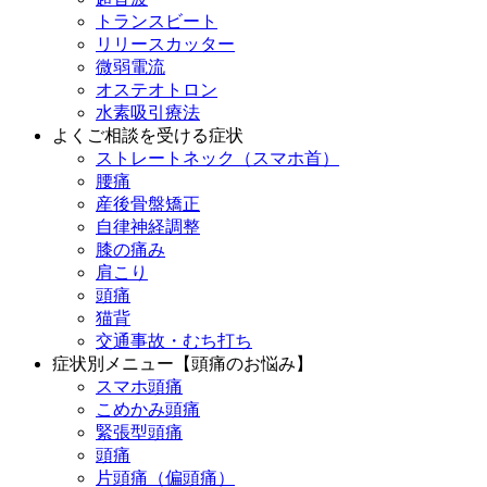
トランスビート
リリースカッター
微弱電流
オステオトロン
水素吸引療法
よくご相談を受ける症状
ストレートネック（スマホ首）
腰痛
産後骨盤矯正
自律神経調整
膝の痛み
肩こり
頭痛
猫背
交通事故・むち打ち
症状別メニュー【頭痛のお悩み】
スマホ頭痛
こめかみ頭痛
緊張型頭痛
頭痛
片頭痛（偏頭痛）