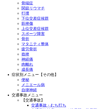
骨端症
関節リウマチ
打撲
下位交差症候群
筋挫傷
上位交差症候群
スポーツ障害
骨折
マタニティ整体
疲労骨折
捻挫
神経痛
肉離れ
成長痛
症状別メニュー【その他】
便秘
メニエール病
自律神経
交通事故メニュー
【交通事故】
交通事故・むち打ち