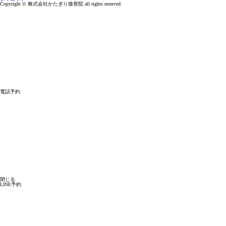
Copyright © 株式会社かたぎり接骨院 all rights reserved.
電話予約
閉じる
LINE予約